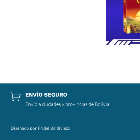
ENVÍO SEGURO

Envío a ciudades y provincias de Bolivia
Diseñado por Fridel Baldiviezo