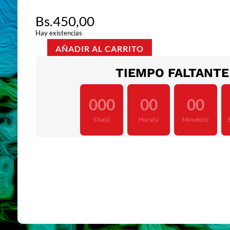
Bs.
450,00
Hay existencias
AÑADIR AL CARRITO
CITIES
cantidad
TIEMPO FALTANTE
:
:
:
000
00
00
Día(s)
Hora(s)
Minuto(s)