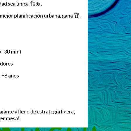
dad sea única 🏗💫.
a mejor planificación urbana, gana 🏆.
5–30 min)
adores
 +8 años
ajante y lleno de estrategia ligera,
ier mesa!