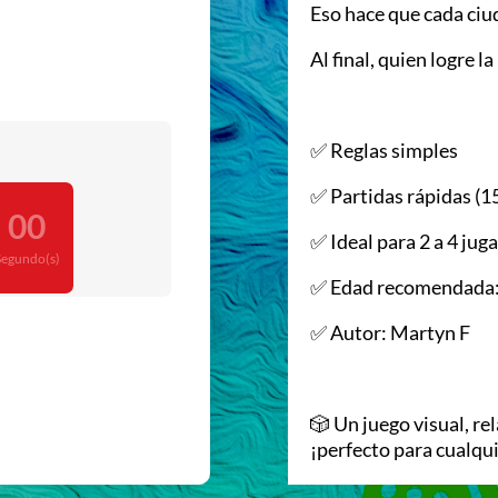
Eso hace que cada ciu
Al final, quien logre l
✅ Reglas simples
✅ Partidas rápidas (1
00
✅ Ideal para 2 a 4 jug
Segundo(s)
✅ Edad recomendada:
✅ Autor: Martyn F
🎲 Un juego visual, rel
¡perfecto para cualqu