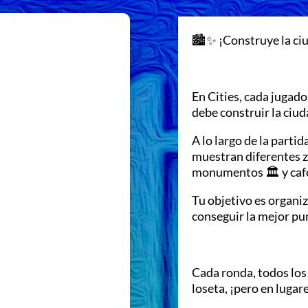
🏙✨ ¡Construye la ciu
En Cities, cada jugado
debe construir la ciud
A lo largo de la parti
muestran diferentes z
monumentos 🏛 y caf
Tu objetivo es organi
conseguir la mejor pu
Cada ronda, todos los
loseta, ¡pero en lugare