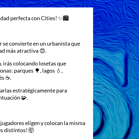
dad perfecta con Cities! ✨🏙
r se convierte en un urbanista que
ad más atractiva 😍.
da, irás colocando losetas que
onas: parques 🌳, lagos 💧,
és ☕.
zarlas estratégicamente para
ntuación 🧩.
 jugadores eligen y colocan la misma
s distintos! 🤯