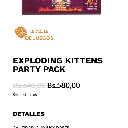
EXPLODING KITTENS
PARTY PACK
El
El
Bs.
640,00
Bs.
580,00
precio
precio
Sin existencias
original
actual
era:
es:
Bs.640,00.
Bs.580,00.
DETALLES
CANTIDAD: 2-10 JUGADORES