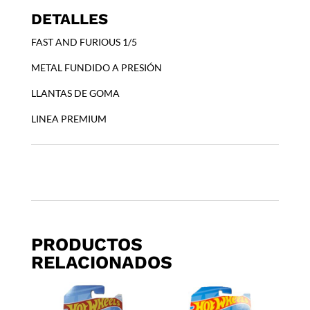
FAST
DETALLES
AND
FURIOUS
FAST AND FURIOUS 1/5
1969
CHEVY
METAL FUNDIDO A PRESIÓN
CAMARO
LLANTAS DE GOMA
cantidad
LINEA PREMIUM
PRODUCTOS
RELACIONADOS