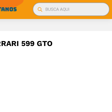
Búsqueda
de
TANOS
productos
RARI 599 GTO