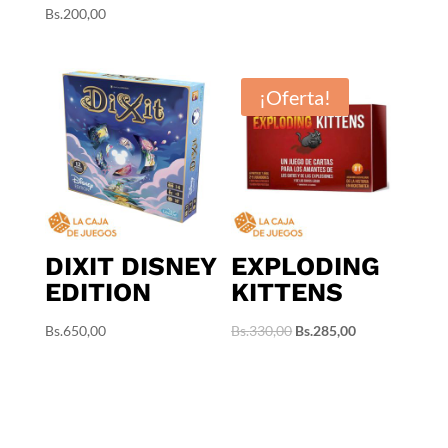
Bs.
200,00
¡Oferta!
DIXIT DISNEY
EXPLODING
EDITION
KITTENS
El
El
Bs.
650,00
Bs.
330,00
Bs.
285,00
precio
precio
original
actual
era:
es:
Bs.330,00.
Bs.285,00.