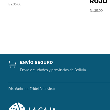
ROJO
Bs.
35,00
Bs.
35,00
ENVÍO SEGURO

Envío a ciudades y provincias de Bolivia
Diseñado por Fridel Baldiviezo