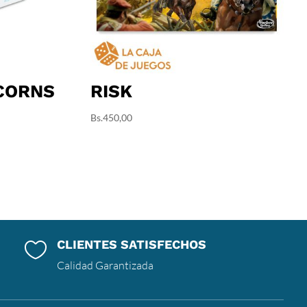
CORNS
RISK
Bs.
450,00
CLIENTES SATISFECHOS

Calidad Garantizada