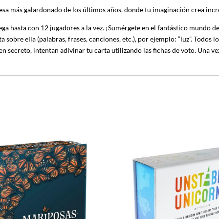
esa más galardonado de los últimos años, donde tu imaginación crea incre
 juega hasta con 12 jugadores a la vez. ¡Sumérgete en el fantástico mundo 
sobre ella (palabras, frases, canciones, etc.), por ejemplo: “luz”. Todos l
, en secreto, intentan adivinar tu carta utilizando las fichas de voto. Un