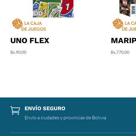
UNO FLEX
MARI
Bs.
90,00
Bs.
770,00
ENVÍO SEGURO

Envío a ciudades y provincias de Bolivia