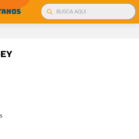
Búsqueda
de
TANOS
productos
SEY
S