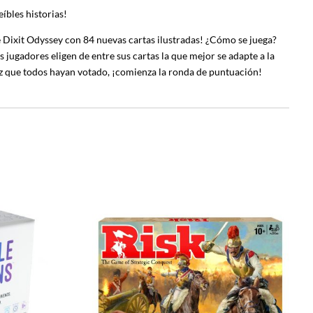
íbles historias!
de Dixit Odyssey con 84 nuevas cartas ilustradas! ¿Cómo se juega?
os jugadores eligen de entre sus cartas la que mejor se adapte a la
a vez que todos hayan votado, ¡comienza la ronda de puntuación!