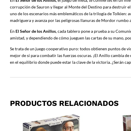
En
El Señor de los Anillos
, el juego de mesa, te conviertes en un mi
corrupción de Sauron y llegar al Monte del Destino para destruir el
uno de los escenarios más emblemáticos de la trilogía de Tolkien: av
madriguera y avanza por las peligrosas llanuras de Mordor rumbo a
En
El Señor de los Anillos
, cada tablero pone a prueba a su Comunidad
amistad, y dependiendo de cómo jueguen las cartas de su mano, podr
Se trata de un juego cooperativo puro: todos obtienen puntos de vi
mejor de sí para combatir las fuerzas oscuras. ¡El Anillo cambia de
en el equilibrio donde puede estar la clave de la victoria. ¿Serán c
PRODUCTOS RELACIONADOS