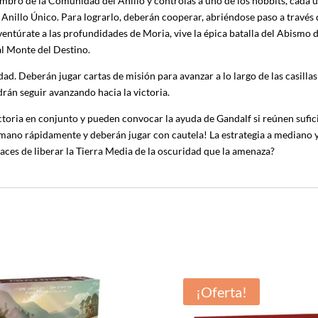
embro de la Comunidad del Anillo y controlas a uno de los hobbits, cada un
 Anillo Único. Para lograrlo, deberán cooperar, abriéndose paso a través
entúrate a las profundidades de Moria, vive la épica batalla del Abismo d
l Monte del Destino.
. Deberán jugar cartas de misión para avanzar a lo largo de las casillas de
án seguir avanzando hacia la victoria.
ctoria en conjunto y pueden convocar la ayuda de Gandalf si reúnen sufi
 mano rápidamente y deberán jugar con cautela! La estrategia a mediano y 
apaces de liberar la Tierra Media de la oscuridad que la amenaza?
¡Oferta!