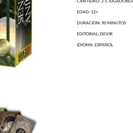
CANTIDAD: 2-5 JUGADORES
EDICIÓN
ANIVERSARIO
EDAD: 12+
cantidad
DURACION: 90 MINUTOS
EDITORIAL: DEVIR
IDIOMA: ESPAÑOL