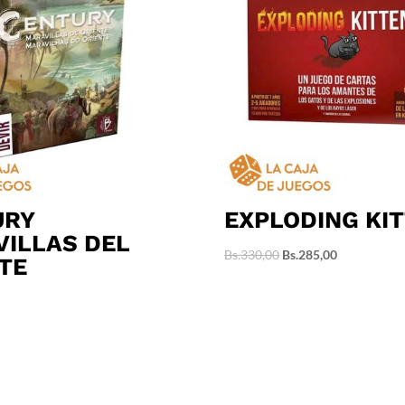
URY
EXPLODING KI
ILLAS DEL
El
El
Bs.
330,00
Bs.
285,00
TE
precio
precio
original
actual
era:
es:
Bs.330,00.
Bs.285,00.