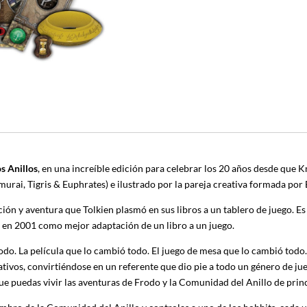
os Anillos
, en una increíble edición para celebrar los 20 años desde que Kn
murai, Tigris & Euphrates) e ilustrado por la pareja creativa formada po
ión y aventura que Tolkien plasmó en sus libros a un tablero de juego. Es
en 2001 como mejor adaptación de un libro a un juego.
odo. La película que lo cambió todo. El juego de mesa que lo cambió todo.
ivos, convirtiéndose en un referente que dio pie a todo un género de jue
que puedas vivir las aventuras de Frodo y la Comunidad del Anillo de princi