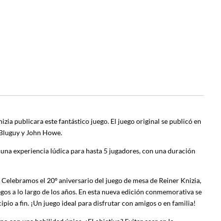
izia publicara este fantástico juego. El juego original se publicó en
r Bluguy y John Howe.
 una experiencia lúdica para hasta 5 jugadores, con una duración
 Celebramos el 20º aniversario del juego de mesa de Reiner Knizia,
gos a lo largo de los años. En esta nueva edición conmemorativa se
pio a fin. ¡Un juego ideal para disfrutar con amigos o en familia!