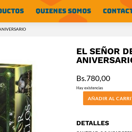
DUCTOS
QUIENES SOMOS
CONTAC
 ANIVERSARIO
EL SEÑOR D
ANIVERSARI
Bs.
780,00
Hay existencias
AÑADIR AL CARR
EL
SEÑOR
DE
LOS
DETALLES
ANILLOS