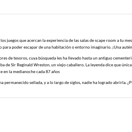
, los juegos que acercan la experiencia de las salas de scape room a tu me
o para poder escapar de una habitación o entorno imaginario. ¡Una autént
res de tesoros, cuya búsqueda les ha llevado hasta un antiguo cementerio
ba de Sir Reginald Wreston, un viejo caballero. La leyenda dice que úni
ce en la medianoche cada 87 años
a permanecido sellada, y a lo largo de siglos, nadie ha logrado abrirla. ¿