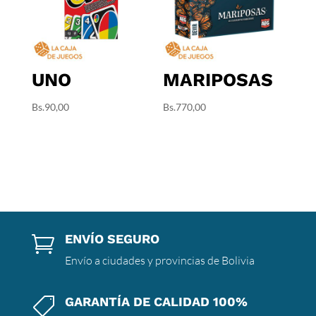
UNO
MARIPOSAS
Bs.
90,00
Bs.
770,00
ENVÍO SEGURO

Envío a ciudades y provincias de Bolivia
GARANTÍA DE CALIDAD 100%
