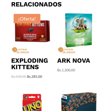
RELACIONADOS
¡Oferta!
EXPLODING
ARK NOVA
KITTENS
Bs.
1.200,00
El
El
Bs.
330,00
Bs.
285,00
precio
precio
original
actual
era:
es:
Bs.330,00.
Bs.285,00.