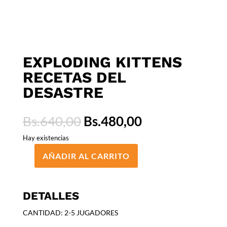
EXPLODING KITTENS
RECETAS DEL
DESASTRE
El
El
Bs.
640,00
Bs.
480,00
precio
precio
Hay existencias
original
actual
era:
es:
AÑADIR AL CARRITO
EXPLODING
Bs.640,00.
Bs.480,00.
KITTENS
RECETAS
DETALLES
DEL
DESASTRE
CANTIDAD: 2-5 JUGADORES
cantidad