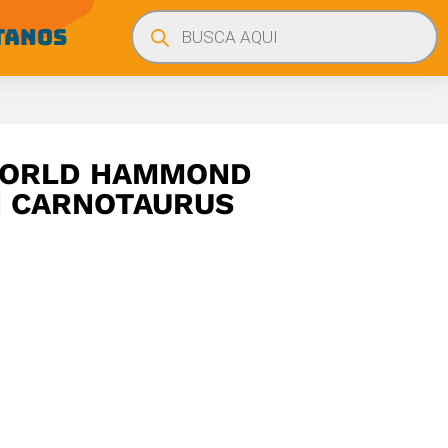
Búsqueda
de
TANOS
productos
WORLD HAMMOND
N CARNOTAURUS