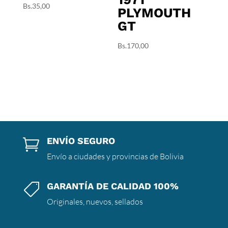
Bs.
35,00
PLYMOUTH
GT
Bs.
170,00
ENVÍO SEGURO

Envío a ciudades y provincias de Bolivia
GARANTÍA DE CALIDAD 100%

Originales, nuevos, sellados