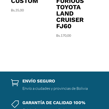
CUSTOM
FURIOUS
TOYOTA
Bs.
35,00
LAND
CRUISER
FJ60
Bs.
170,00
ENVÍO SEGURO

Envío a ciudades y provincias de Bolivia
GARANTÍA DE CALIDAD 100%
