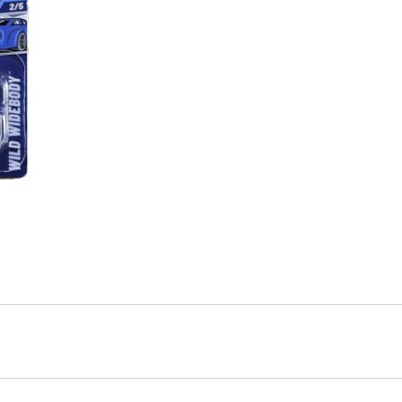
560SEC
AMG
cantidad