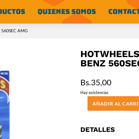
DUCTOS
QUIENES SOMOS
CONTAC
 560SEC AMG
HOTWHEELS
BENZ 560SE
Bs.
35,00
Hay existencias
AÑADIR AL CARR
HOTWHEELS
BÁSICO
89
MERCEDES
DETALLES
BENZ