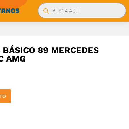
Búsqueda
de
TANOS
productos
 BÁSICO 89 MERCEDES
C AMG
ITO