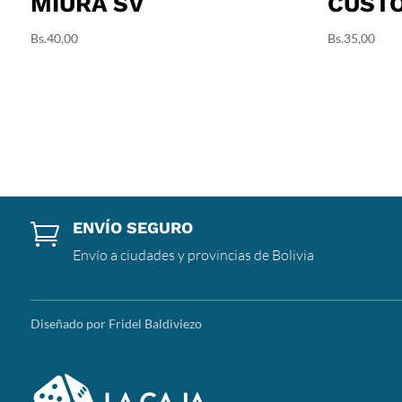
MIURA SV
CUST
Bs.
40,00
Bs.
35,00
ENVÍO SEGURO

Envío a ciudades y provincias de Bolivia
Diseñado por Fridel Baldiviezo