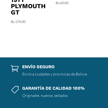
Bs.
60,00
PLYMOUTH
GT
Bs.
170,00
ENVÍO SEGURO

Envío a ciudades y provincias de Bolivia
GARANTÍA DE CALIDAD 100%

Originales, nuevos, sellados