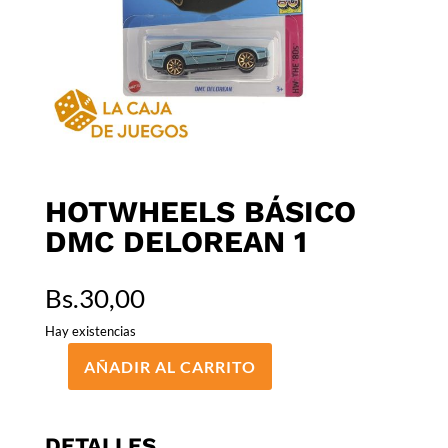
HOTWHEELS BÁSICO
DMC DELOREAN 1
Bs.
30,00
Hay existencias
AÑADIR AL CARRITO
HOTWHEELS
BÁSICO
DMC
DETALLES
DELOREAN