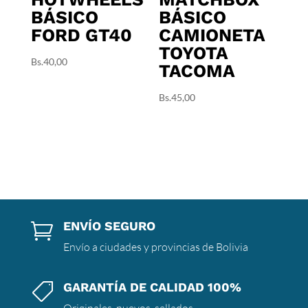
BÁSICO
BÁSICO
FORD GT40
CAMIONETA
TOYOTA
Bs.
40,00
TACOMA
Bs.
45,00
ENVÍO SEGURO

Envío a ciudades y provincias de Bolivia
GARANTÍA DE CALIDAD 100%

Originales, nuevos, sellados