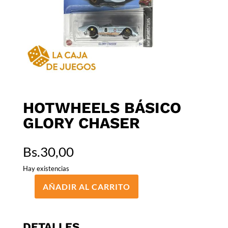
HOTWHEELS BÁSICO
GLORY CHASER
Bs.
30,00
Hay existencias
AÑADIR AL CARRITO
HOTWHEELS
BÁSICO
GLORY
DETALLES
CHASER