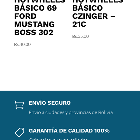
BÁSICO 69
BÁSICO
FORD
CZINGER –
MUSTANG
21C
BOSS 302
Bs.
35,00
Bs.
40,00
ENVÍO SEGURO

Envío a ciudades y provincias de Bolivia
GARANTÍA DE CALIDAD 100%

Originales, nuevos, sellados