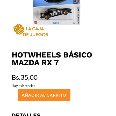
HOTWHEELS BÁSICO
MAZDA RX 7
Bs.
35,00
Hay existencias
AÑADIR AL CARRITO
HOTWHEELS
BÁSICO
MAZDA
DETALLES
RX