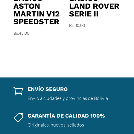
ASTON
LAND ROVER
MARTIN V12
SERIE II
SPEEDSTER
Bs.
30,00
Bs.
45,00
ENVÍO SEGURO

Envío a ciudades y provincias de Bolivia
GARANTÍA DE CALIDAD 100%

Originales, nuevos, sellados