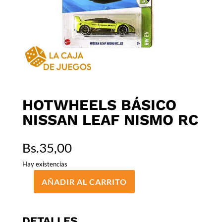
HOTWHEELS BÁSICO
NISSAN LEAF NISMO RC
Bs.
35,00
Hay existencias
AÑADIR AL CARRITO
HOTWHEELS
BÁSICO
NISSAN
DETALLES
LEAF