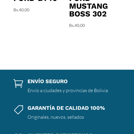
MUSTANG
Bs.
40,00
BOSS 302
Bs.
40,00
ENVÍO SEGURO

Envío a ciudades y provincias de Bolivia
GARANTÍA DE CALIDAD 100%

Originales, nuevos, sellados