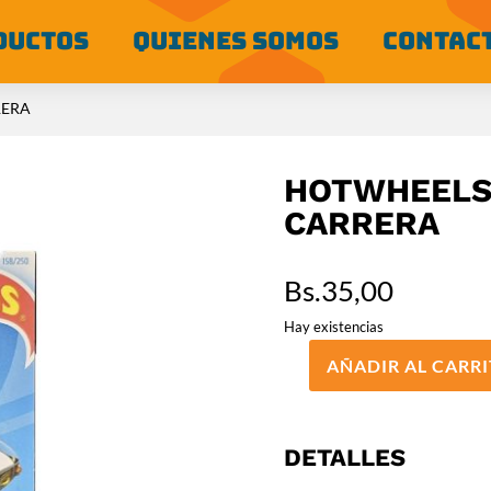
DUCTOS
QUIENES SOMOS
CONTAC
RERA
HOTWHEELS 
CARRERA
Bs.
35,00
Hay existencias
AÑADIR AL CARR
HOTWHEELS
BÁSICO
PORSCHE
904
DETALLES
CARRERA