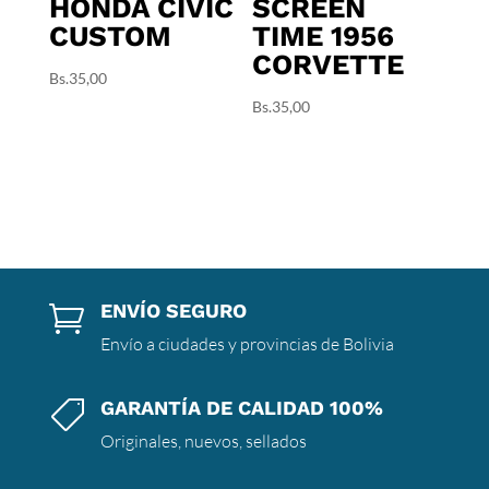
HONDA CIVIC
SCREEN
CUSTOM
TIME 1956
CORVETTE
Bs.
35,00
Bs.
35,00
ENVÍO SEGURO

Envío a ciudades y provincias de Bolivia
GARANTÍA DE CALIDAD 100%

Originales, nuevos, sellados