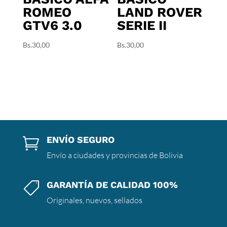
ROMEO
LAND ROVER
GTV6 3.0
SERIE II
Bs.
30,00
Bs.
30,00
ENVÍO SEGURO

Envío a ciudades y provincias de Bolivia
GARANTÍA DE CALIDAD 100%

Originales, nuevos, sellados