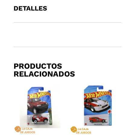
CAMIONETA
DETALLES
SILVERADO
EV
RST
cantidad
PRODUCTOS
RELACIONADOS