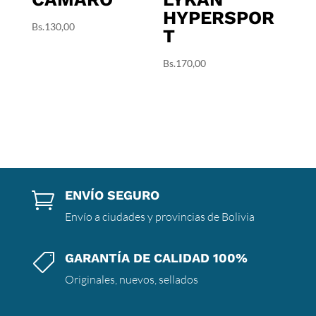
HYPERSPOR
Bs.
130,00
T
Bs.
170,00
ENVÍO SEGURO

Envío a ciudades y provincias de Bolivia
GARANTÍA DE CALIDAD 100%

Originales, nuevos, sellados