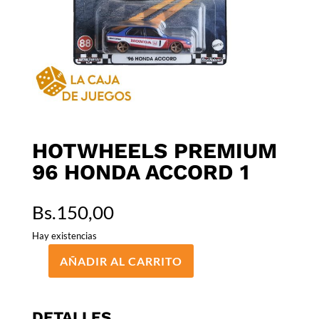
HOTWHEELS PREMIUM
96 HONDA ACCORD 1
Bs.
150,00
Hay existencias
AÑADIR AL CARRITO
HOTWHEELS
PREMIUM
96
DETALLES
HONDA