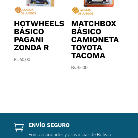
HOTWHEELS
MATCHBOX
BÁSICO
BÁSICO
PAGANI
CAMIONETA
ZONDA R
TOYOTA
TACOMA
Bs.
60,00
Bs.
45,00
ENVÍO SEGURO

Envío a ciudades y provincias de Bolivia