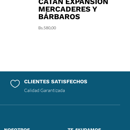
CATAN EXPANSIÓN
MERCADERES Y
BÁRBAROS
Bs.
580,00
CLIENTES SATISFECHOS

Calidad Garantizada
NOSOTROS
TE AYUDAMOS