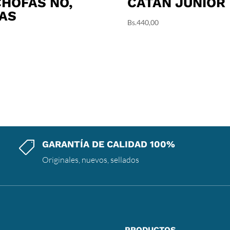
HOFAS NO,
CATAN JUNIOR
AS
Bs.
440,00
GARANTÍA DE CALIDAD 100%

Originales, nuevos, sellados
PRODUCTOS