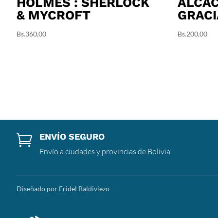
HOLMES : SHERLOCK
ALCAC
& MYCROFT
GRACI
Bs.
360,00
Bs.
200,00
ENVÍO SEGURO

Envío a ciudades y provincias de Bolivia
Diseñado por Fridel Baldiviezo