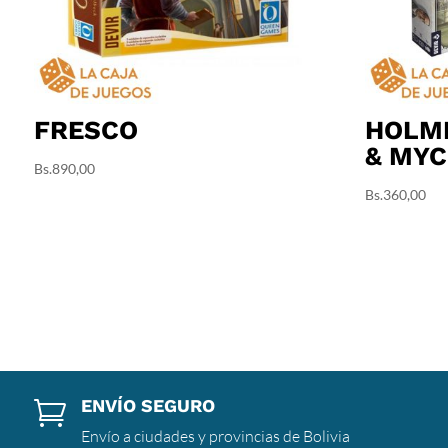
FRESCO
HOLME
& MY
Bs.
890,00
Bs.
360,00
ENVÍO SEGURO

Envío a ciudades y provincias de Bolivia