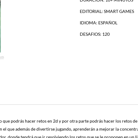
EDITORIAL: SMART GAMES
IDIOMA: ESPAÑOL
DESAFIOS: 120
o que podrás hacer retos en 2d y por otra parte podrás hacer los retos de
l que además de divertirse jugando, aprenderán a mejorar la concentrac
r, donde tendrá que ir resolviendo los retos que se le proponen en un lib