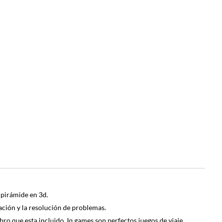
 pirámide en 3d.
ión y la resolución de problemas.
ro que esta incluido. Iq games son perfectos juegos de viaje.