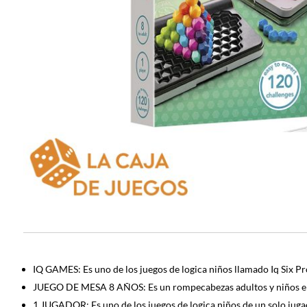
IQ GAMES: Es uno de los juegos de logica niños llamado Iq Six Pr
JUEGO DE MESA 8 AÑOS: Es un rompecabezas adultos y niños en e
1 JUGADOR: Es uno de los juegos de logica niños de un solo jugado