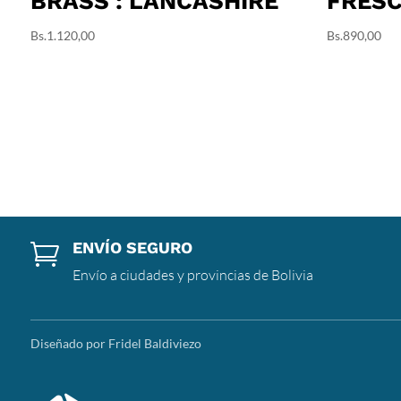
BRASS : LANCASHIRE
FRES
Bs.
1.120,00
Bs.
890,00
ENVÍO SEGURO

Envío a ciudades y provincias de Bolivia
Diseñado por Fridel Baldiviezo