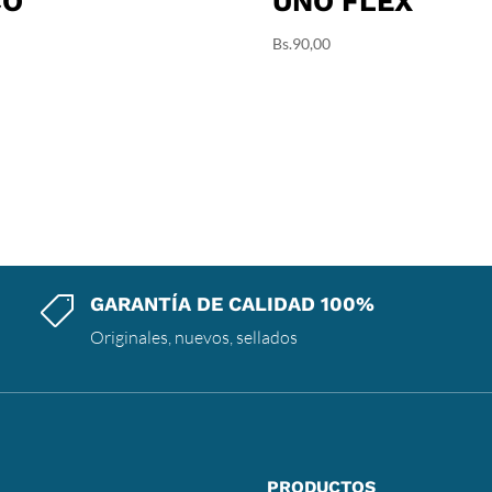
CO
UNO FLEX
Bs.
90,00
GARANTÍA DE CALIDAD 100%

Originales, nuevos, sellados
PRODUCTOS