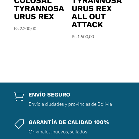
COLOSAL
TYRANNOSA
TYRANNOSA
URUS REX
URUS REX
ALL OUT
ATTACK
Bs.
2.200,00
Bs.
1.500,00
ENVÍO SEGURO

Envío a ciudades y provincias de Bolivia
GARANTÍA DE CALIDAD 100%

Originales, nuevos, sellados