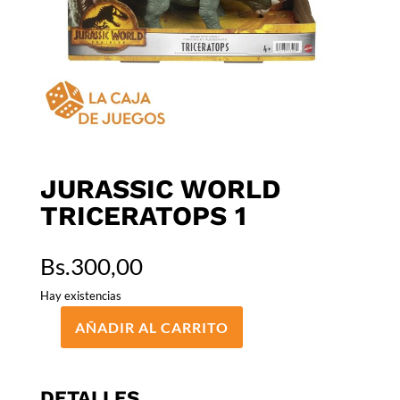
JURASSIC WORLD
TRICERATOPS 1
Bs.
300,00
Hay existencias
AÑADIR AL CARRITO
JURASSIC
WORLD
TRICERATOPS
DETALLES
1