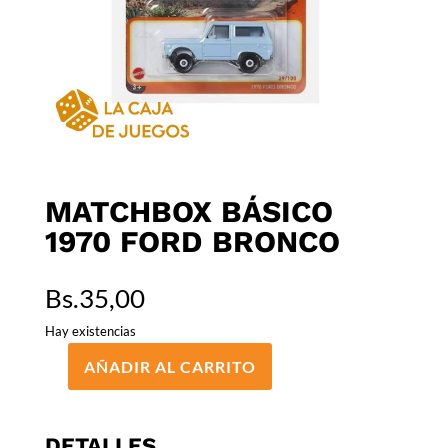
MATCHBOX BÁSICO
1970 FORD BRONCO
Bs.
35,00
Hay existencias
AÑADIR AL CARRITO
MATCHBOX
BÁSICO
1970
DETALLES
FORD