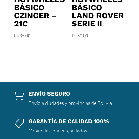
BÁSICO
BÁSICO
CZINGER –
LAND ROVER
21C
SERIE II
Bs.
35,00
Bs.
30,00
ENVÍO SEGURO

Envío a ciudades y provincias de Bolivia
GARANTÍA DE CALIDAD 100%

Originales, nuevos, sellados