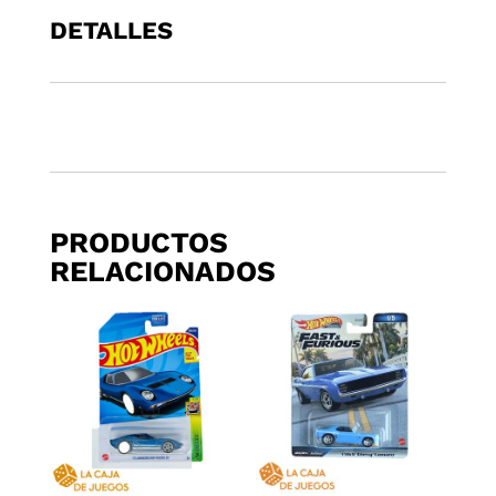
1985
DETALLES
NISSAN
PATHFINDER
cantidad
PRODUCTOS
RELACIONADOS