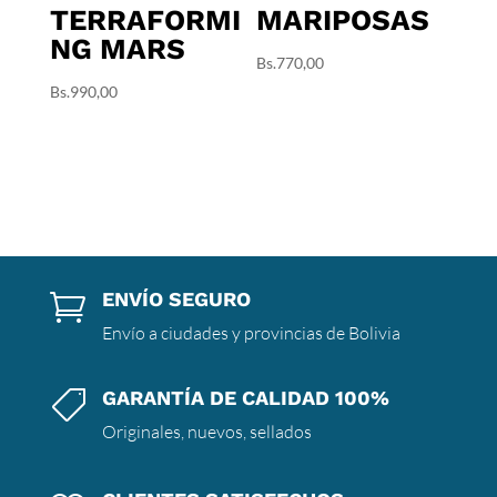
TERRAFORMI
MARIPOSAS
NG MARS
Bs.
770,00
Bs.
990,00
ENVÍO SEGURO

Envío a ciudades y provincias de Bolivia
GARANTÍA DE CALIDAD 100%

Originales, nuevos, sellados