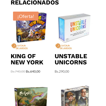
RELACIONADOS
¡Oferta!
KING OF
UNSTABLE
NEW YORK
UNICORNS
El
El
Bs.
740,00
Bs.
640,00
Bs.
290,00
precio
precio
original
actual
era:
es:
Bs.740,00.
Bs.640,00.