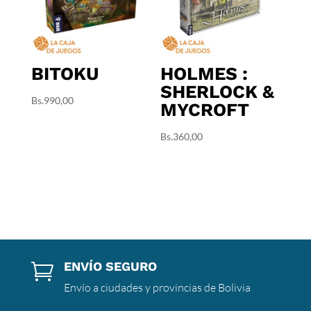
BITOKU
HOLMES :
SHERLOCK &
Bs.
990,00
MYCROFT
Bs.
360,00
ENVÍO SEGURO

Envío a ciudades y provincias de Bolivia