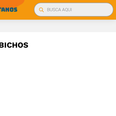
Búsqueda
de
TANOS
productos
BICHOS