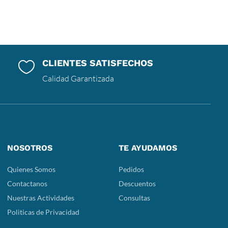
CLIENTES SATISFECHOS

Calidad Garantizada
NOSOTROS
TE AYUDAMOS
Quienes Somos
Pedidos
Contactanos
Descuentos
Nuestras Actividades
Consultas
Politicas de Privacidad