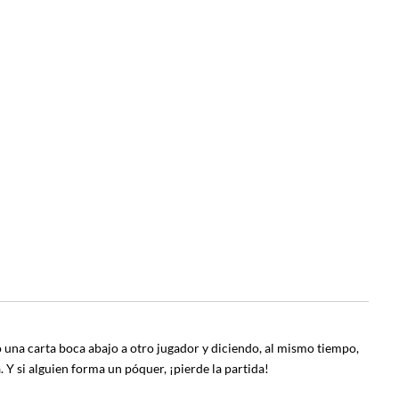
 una carta boca abajo a otro jugador y diciendo, al mismo tiempo,
 Y si alguien forma un póquer, ¡pierde la partida!