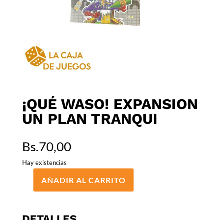
¡QUÉ WASO! EXPANSION
UN PLAN TRANQUI
Bs.
70,00
Hay existencias
AÑADIR AL CARRITO
¡QUÉ
WASO!
EXPANSION
DETALLES
UN