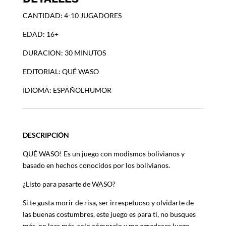
PLAN
CANTIDAD: 4-10 JUGADORES
TRANQUI
cantidad
EDAD: 16+
DURACION: 30 MINUTOS
EDITORIAL: QUÉ WASO
IDIOMA: ESPAÑOLHUMOR
DESCRIPCIÓN
QUÉ WASO! Es un juego con modismos bolivianos y
basado en hechos conocidos por los bolivianos.
¿Listo para pasarte de WASO?
Si te gusta morir de risa, ser irrespetuoso y olvidarte de
las buenas costumbres, este juego es para ti, no busques
más, no leas más, solo cómpralo y me agradeces luego.