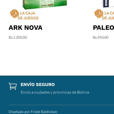
ARK NOVA
PALE
Bs.
1.200,00
Bs.
950,00
ENVÍO SEGURO

Envío a ciudades y provincias de Bolivia
Diseñado por Fridel Baldiviezo