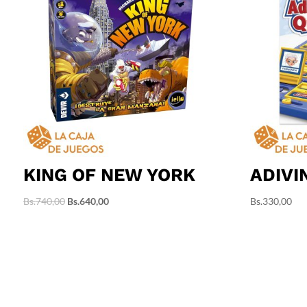
KING OF NEW YORK
ADIVI
El
El
Bs.
740,00
Bs.
640,00
Bs.
330,00
precio
precio
original
actual
era:
es:
Bs.740,00.
Bs.640,00.