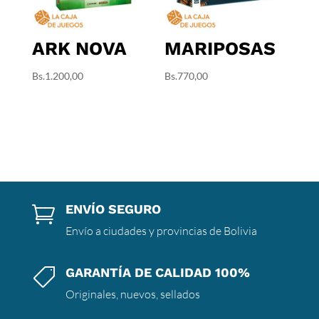
ARK NOVA
MARIPOSAS
Bs.
1.200,00
Bs.
770,00
ENVÍO SEGURO

Envío a ciudades y provincias de Bolivia
GARANTÍA DE CALIDAD 100%

Originales, nuevos, sellados