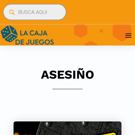
Búsqueda
de
productos
ASESIÑO