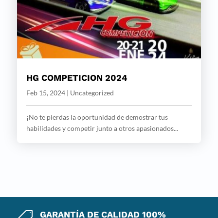
HG COMPETICION 2024
Feb 15, 2024
|
Uncategorized
¡No te pierdas la oportunidad de demostrar tus
habilidades y competir junto a otros apasionados...
GARANTÍA DE CALIDAD 100%
