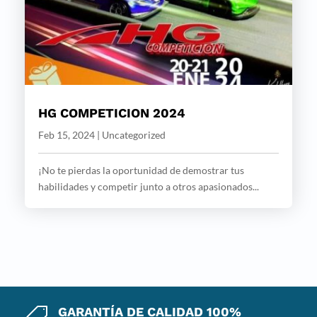
HG COMPETICION 2024
Feb 15, 2024
|
Uncategorized
¡No te pierdas la oportunidad de demostrar tus
habilidades y competir junto a otros apasionados...
GARANTÍA DE CALIDAD 100%
