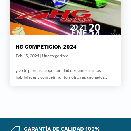
HG COMPETICION 2024
Feb 15, 2024
|
Uncategorized
¡No te pierdas la oportunidad de demostrar tus
habilidades y competir junto a otros apasionados...
GARANTÍA DE CALIDAD 100%
