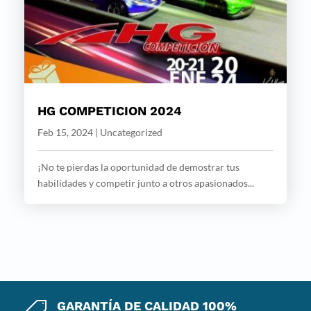
HG COMPETICION 2024
Feb 15, 2024
|
Uncategorized
¡No te pierdas la oportunidad de demostrar tus
habilidades y competir junto a otros apasionados...
GARANTÍA DE CALIDAD 100%
