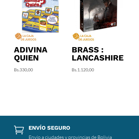
ADIVINA
BRASS :
QUIEN
LANCASHIRE
Bs.
330,00
Bs.
1.120,00
ENVÍO SEGURO

Envío a ciudades y provincias de Bolivia