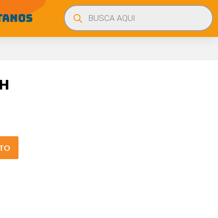
Búsqueda
de
TANOS
productos
SH
ITO