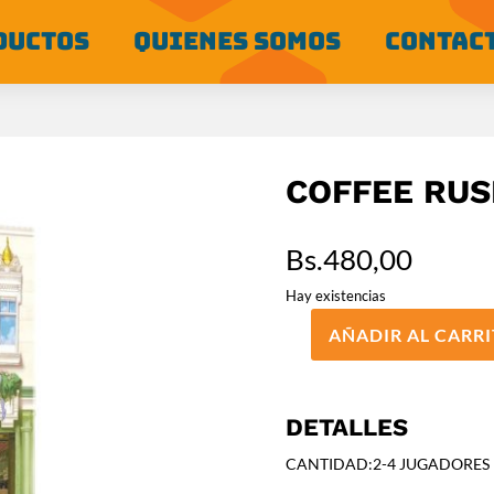
DUCTOS
QUIENES SOMOS
CONTAC
COFFEE RU
Bs.
480,00
Hay existencias
AÑADIR AL CARR
COFFEE
RUSH
cantidad
DETALLES
CANTIDAD:2-4 JUGADORES