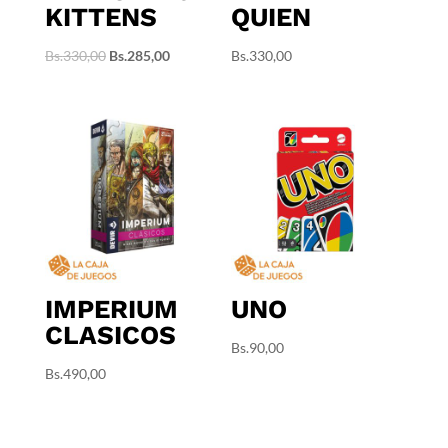
KITTENS
QUIEN
El
El
Bs.
330,00
Bs.
285,00
Bs.
330,00
precio
precio
original
actual
era:
es:
Bs.330,00.
Bs.285,00.
IMPERIUM
UNO
CLASICOS
Bs.
90,00
Bs.
490,00